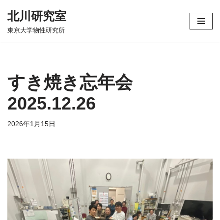
北川研究室
コ
東京大学物性研究所
ン
テ
ン
ツ
すき焼き忘年会
へ
ス
2025.12.26
キ
ッ
2026年1月15日
プ