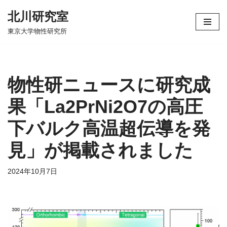
北川研究室
コ
東京大学物性研究所
ン
テ
ン
ツ
物性研ニュースに研究成
へ
ス
果「La2PrNi2O7の高圧
キ
下バルク高温超伝導を発
ッ
プ
見」が掲載されました
2024年10月7日