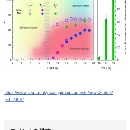
https://www.issp.u-tokyo.ac.jp/maincontents/news2.html?
pid=24687