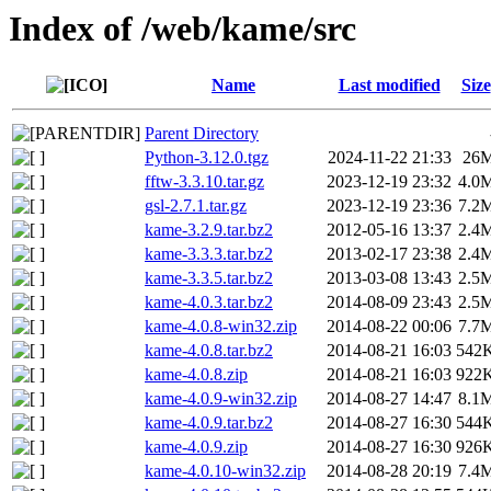
Index of /web/kame/src
Name
Last modified
Size
Parent Directory
Python-3.12.0.tgz
2024-11-22 21:33
26
fftw-3.3.10.tar.gz
2023-12-19 23:32
4.0
gsl-2.7.1.tar.gz
2023-12-19 23:36
7.2
kame-3.2.9.tar.bz2
2012-05-16 13:37
2.4
kame-3.3.3.tar.bz2
2013-02-17 23:38
2.4
kame-3.3.5.tar.bz2
2013-03-08 13:43
2.5
kame-4.0.3.tar.bz2
2014-08-09 23:43
2.5
kame-4.0.8-win32.zip
2014-08-22 00:06
7.7
kame-4.0.8.tar.bz2
2014-08-21 16:03
542
kame-4.0.8.zip
2014-08-21 16:03
922
kame-4.0.9-win32.zip
2014-08-27 14:47
8.1
kame-4.0.9.tar.bz2
2014-08-27 16:30
544
kame-4.0.9.zip
2014-08-27 16:30
926
kame-4.0.10-win32.zip
2014-08-28 20:19
7.4