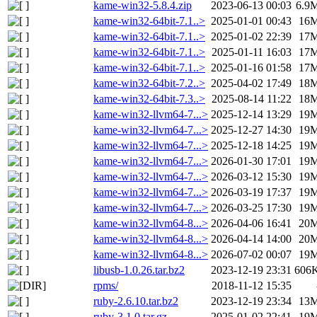
kame-win32-5.8.4.zip
2023-06-13 00:03
6.9
kame-win32-64bit-7.1..>
2025-01-01 00:43
16
kame-win32-64bit-7.1..>
2025-01-02 22:39
17
kame-win32-64bit-7.1..>
2025-01-11 16:03
17
kame-win32-64bit-7.1..>
2025-01-16 01:58
17
kame-win32-64bit-7.2..>
2025-04-02 17:49
18
kame-win32-64bit-7.3..>
2025-08-14 11:22
18
kame-win32-llvm64-7...>
2025-12-14 13:29
19
kame-win32-llvm64-7...>
2025-12-27 14:30
19
kame-win32-llvm64-7...>
2025-12-18 14:25
19
kame-win32-llvm64-7...>
2026-01-30 17:01
19
kame-win32-llvm64-7...>
2026-03-12 15:30
19
kame-win32-llvm64-7...>
2026-03-19 17:37
19
kame-win32-llvm64-7...>
2026-03-25 17:30
19
kame-win32-llvm64-8...>
2026-04-06 16:41
20
kame-win32-llvm64-8...>
2026-04-14 14:00
20
kame-win32-llvm64-8...>
2026-07-02 00:07
19
libusb-1.0.26.tar.bz2
2023-12-19 23:31
606
rpms/
2018-11-12 15:35
ruby-2.6.10.tar.bz2
2023-12-19 23:34
13
ruby-3.1.0.tar.gz
2025-01-02 22:41
19