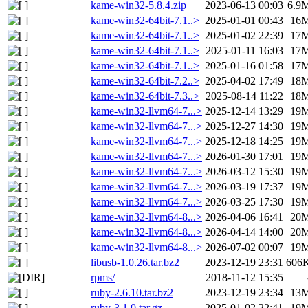
kame-win32-5.8.4.zip
2023-06-13 00:03
6.9
kame-win32-64bit-7.1..>
2025-01-01 00:43
16
kame-win32-64bit-7.1..>
2025-01-02 22:39
17
kame-win32-64bit-7.1..>
2025-01-11 16:03
17
kame-win32-64bit-7.1..>
2025-01-16 01:58
17
kame-win32-64bit-7.2..>
2025-04-02 17:49
18
kame-win32-64bit-7.3..>
2025-08-14 11:22
18
kame-win32-llvm64-7...>
2025-12-14 13:29
19
kame-win32-llvm64-7...>
2025-12-27 14:30
19
kame-win32-llvm64-7...>
2025-12-18 14:25
19
kame-win32-llvm64-7...>
2026-01-30 17:01
19
kame-win32-llvm64-7...>
2026-03-12 15:30
19
kame-win32-llvm64-7...>
2026-03-19 17:37
19
kame-win32-llvm64-7...>
2026-03-25 17:30
19
kame-win32-llvm64-8...>
2026-04-06 16:41
20
kame-win32-llvm64-8...>
2026-04-14 14:00
20
kame-win32-llvm64-8...>
2026-07-02 00:07
19
libusb-1.0.26.tar.bz2
2023-12-19 23:31
606
rpms/
2018-11-12 15:35
ruby-2.6.10.tar.bz2
2023-12-19 23:34
13
ruby-3.1.0.tar.gz
2025-01-02 22:41
19