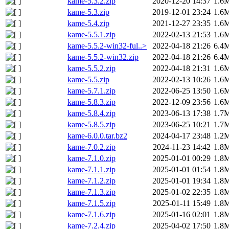
kame-5.3.2.zip
2020-12-20 14:37
1.6
kame-5.3.zip
2019-12-01 23:24
1.6
kame-5.4.zip
2021-12-27 23:35
1.6
kame-5.5.1.zip
2022-02-13 21:53
1.6
kame-5.5.2-win32-ful..>
2022-04-18 21:26
6.4
kame-5.5.2-win32.zip
2022-04-18 21:26
6.4
kame-5.5.2.zip
2022-04-18 21:31
1.6
kame-5.5.zip
2022-02-13 10:26
1.6
kame-5.7.1.zip
2022-06-25 13:50
1.6
kame-5.8.3.zip
2022-12-09 23:56
1.6
kame-5.8.4.zip
2023-06-13 17:38
1.7
kame-5.8.5.zip
2023-06-25 10:21
1.7
kame-6.0.0.tar.bz2
2024-04-17 23:48
1.2
kame-7.0.2.zip
2024-11-23 14:42
1.8
kame-7.1.0.zip
2025-01-01 00:29
1.8
kame-7.1.1.zip
2025-01-01 01:54
1.8
kame-7.1.2.zip
2025-01-01 19:34
1.8
kame-7.1.3.zip
2025-01-02 22:35
1.8
kame-7.1.5.zip
2025-01-11 15:49
1.8
kame-7.1.6.zip
2025-01-16 02:01
1.8
kame-7.2.4.zip
2025-04-02 17:50
1.8