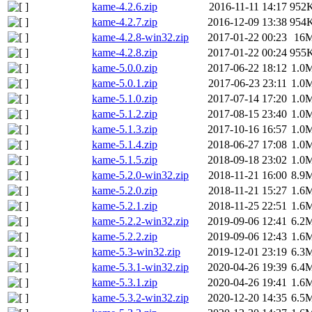
kame-4.2.6.zip
2016-11-11 14:17
952
kame-4.2.7.zip
2016-12-09 13:38
954
kame-4.2.8-win32.zip
2017-01-22 00:23
16
kame-4.2.8.zip
2017-01-22 00:24
955
kame-5.0.0.zip
2017-06-22 18:12
1.0
kame-5.0.1.zip
2017-06-23 23:11
1.0
kame-5.1.0.zip
2017-07-14 17:20
1.0
kame-5.1.2.zip
2017-08-15 23:40
1.0
kame-5.1.3.zip
2017-10-16 16:57
1.0
kame-5.1.4.zip
2018-06-27 17:08
1.0
kame-5.1.5.zip
2018-09-18 23:02
1.0
kame-5.2.0-win32.zip
2018-11-21 16:00
8.9
kame-5.2.0.zip
2018-11-21 15:27
1.6
kame-5.2.1.zip
2018-11-25 22:51
1.6
kame-5.2.2-win32.zip
2019-09-06 12:41
6.2
kame-5.2.2.zip
2019-09-06 12:43
1.6
kame-5.3-win32.zip
2019-12-01 23:19
6.3
kame-5.3.1-win32.zip
2020-04-26 19:39
6.4
kame-5.3.1.zip
2020-04-26 19:41
1.6
kame-5.3.2-win32.zip
2020-12-20 14:35
6.5