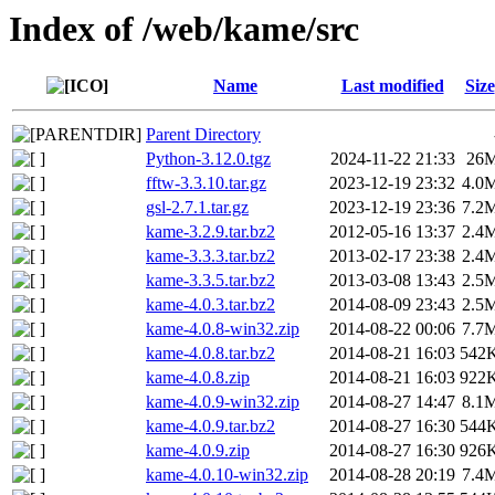
Index of /web/kame/src
Name
Last modified
Size
Parent Directory
Python-3.12.0.tgz
2024-11-22 21:33
26
fftw-3.3.10.tar.gz
2023-12-19 23:32
4.0
gsl-2.7.1.tar.gz
2023-12-19 23:36
7.2
kame-3.2.9.tar.bz2
2012-05-16 13:37
2.4
kame-3.3.3.tar.bz2
2013-02-17 23:38
2.4
kame-3.3.5.tar.bz2
2013-03-08 13:43
2.5
kame-4.0.3.tar.bz2
2014-08-09 23:43
2.5
kame-4.0.8-win32.zip
2014-08-22 00:06
7.7
kame-4.0.8.tar.bz2
2014-08-21 16:03
542
kame-4.0.8.zip
2014-08-21 16:03
922
kame-4.0.9-win32.zip
2014-08-27 14:47
8.1
kame-4.0.9.tar.bz2
2014-08-27 16:30
544
kame-4.0.9.zip
2014-08-27 16:30
926
kame-4.0.10-win32.zip
2014-08-28 20:19
7.4