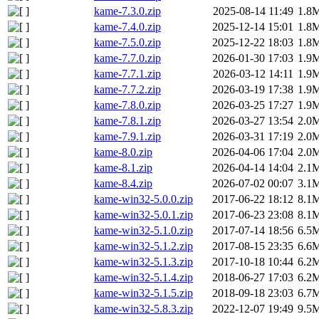
kame-7.3.0.zip
2025-08-14 11:49
1.8
kame-7.4.0.zip
2025-12-14 15:01
1.8
kame-7.5.0.zip
2025-12-22 18:03
1.8
kame-7.7.0.zip
2026-01-30 17:03
1.9
kame-7.7.1.zip
2026-03-12 14:11
1.9
kame-7.7.2.zip
2026-03-19 17:38
1.9
kame-7.8.0.zip
2026-03-25 17:27
1.9
kame-7.8.1.zip
2026-03-27 13:54
2.0
kame-7.9.1.zip
2026-03-31 17:19
2.0
kame-8.0.zip
2026-04-06 17:04
2.0
kame-8.1.zip
2026-04-14 14:04
2.1
kame-8.4.zip
2026-07-02 00:07
3.1
kame-win32-5.0.0.zip
2017-06-22 18:12
8.1
kame-win32-5.0.1.zip
2017-06-23 23:08
8.1
kame-win32-5.1.0.zip
2017-07-14 18:56
6.5
kame-win32-5.1.2.zip
2017-08-15 23:35
6.6
kame-win32-5.1.3.zip
2017-10-18 10:44
6.2
kame-win32-5.1.4.zip
2018-06-27 17:03
6.2
kame-win32-5.1.5.zip
2018-09-18 23:03
6.7
kame-win32-5.8.3.zip
2022-12-07 19:49
9.5