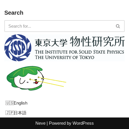
Search
English
日本語
Neve
| Powered by
WordPress