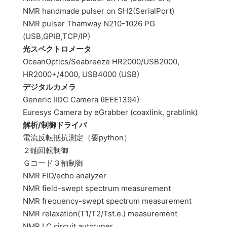
NMR handmade pulser on SH2(SerialPort)
NMR pulser Thamway N210-1026 PG
(USB,GPIB,TCP/IP)
光スペクトロメータ
OceanOptics/Seabreeze HR2000/USB2000,
HR2000+/4000, USB4000 (USB)
デジタルカメラ
Generic IIDC Camera (IEEE1394)
Euresys Camera by eGrabber (coaxlink, grablink)
解析/制御ドライバ
電流反転抵抗測定（要python）
２軸回転制御
Ｇコード３軸制御
NMR FID/echo analyzer
NMR field-swept spectrum measurement
NMR frequency-swept spectrum measurement
NMR relaxation(T1/T2/Tst.e.) measurement
NMR LC circuit autotuner