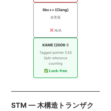
libc++ (Clang)
未実装
N/A
KAME (2006–)
Tagged-pointer CAS
Split reference
counting
Lock-free
STM — 木構造トランザク