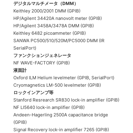
デジタルマルチメータ（DMM）
Keithley 2000/2001 DMM (GPIB)
HP/Agilent 34420A nanovolt meter (GPIB)
HP/Agilent 3458A/3478A DMM (GPIB)
Keithley 6482 picoammeter (GPIB)
SANWA PC500/510/520M/PC5000 DMM (IR
SerialPort)
ファンクションジェネレータ
NF WAVE-FACTORY (GPIB)
液面計
Oxford ILM Helium levelmeter (GPIB, SerialPort)
Cryomagnetics LM-500 levelmeter (GPIB)
ロックインアンプ等
Stanford Resrearch SR830 lock-in amplifier (GPIB)
NF LI5640 lock-in amplifier (GPIB)
Andeen-Hagerling 2500A capacitance bridge
(GPIB)
Signal Recovery lock-in amplifier 7265 (GPIB)