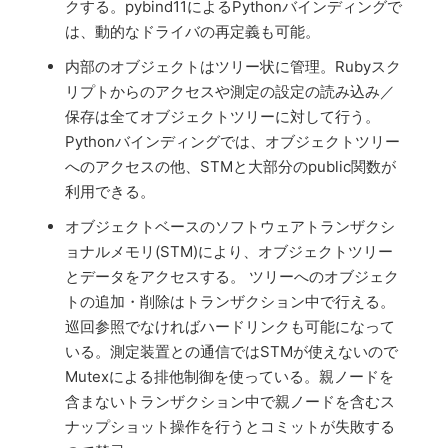
クする。pybind11によるPythonバインディングで
は、動的なドライバの再定義も可能。
内部のオブジェクトはツリー状に管理。Rubyスク
リプトからのアクセスや測定の設定の読み込み／
保存は全てオブジェクトツリーに対して行う。
Pythonバインディングでは、オブジェクトツリー
へのアクセスの他、STMと大部分のpublic関数が
利用できる。
オブジェクトベースのソフトウェアトランザクシ
ョナルメモリ(STM)により、オブジェクトツリー
とデータをアクセスする。 ツリーへのオブジェク
トの追加・削除はトランザクション中で行える。
巡回参照でなければハードリンクも可能になって
いる。測定装置との通信ではSTMが使えないので
Mutexによる排他制御を使っている。親ノードを
含まないトランザクション中で親ノードを含むス
ナップショット操作を行うとコミットが失敗する