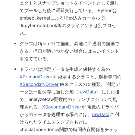
ェクトとスナップショットをイベントとして渡し
てプールした後に遅延実行している。IPythonは
embed_kernelによる埋め込みカーネルで、
Jupyter notebook等のクライアントは別プロセ
ス。
グラフはOpen GLで描画。高速に半透明で描画で
きる。描画が追いつかない場合には古いイベント
を捨てている。
ドライバは測定データを生成／保持する為の
XPrimaryDriver
を 継承するクラスと、解析専門の
XSecondaryDriver
由来クラスの２種類。 測定デ
ータは一度保存に適した形（
rawData
） にした後
で、analyzeRaw関数内のトランザクションで処
理される。
XSecondaryDriver
が 複数のドライバ
からのデータを処理する場合には、
rawData
に 付
けられたタイムスタンプをもとに
checkDependency関数で時間依存関係をチェッ