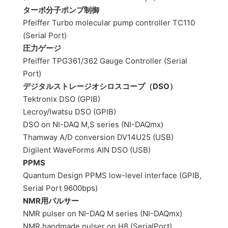
ターボ分子ポンプ制御
Pfeiffer Turbo molecular pump controller TC110
(Serial Port)
圧力ゲージ
Pfeiffer TPG361/362 Gauge Controller (Serial
Port)
デジタルストレージオシロスコープ（DSO）
Tektronix DSO (GPIB)
Lecroy/Iwatsu DSO (GPIB)
DSO on NI-DAQ M,S series (NI-DAQmx)
Thamway A/D conversion DV14U25 (USB)
Digilent WaveForms AIN DSO (USB)
PPMS
Quantum Design PPMS low-level interface (GPIB,
Serial Port 9600bps)
NMR用パルサー
NMR pulser on NI-DAQ M series (NI-DAQmx)
NMR handmade pulser on H8 (SerialPort)