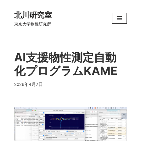
北川研究室
コ
東京大学物性研究所
ン
テ
ン
ツ
AI支援物性測定自動
へ
化プログラムKAME
ス
キ
ッ
2026年4月7日
プ