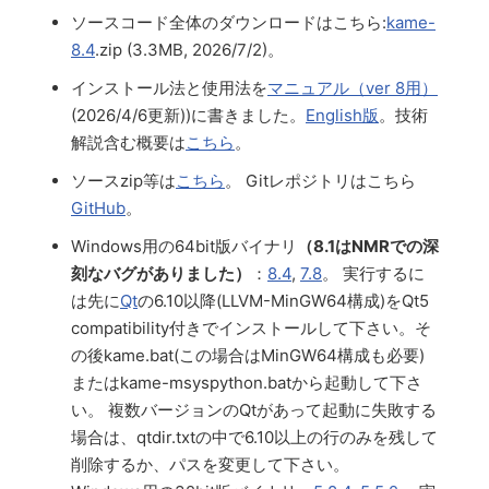
ソースコード全体のダウンロードはこちら:
kame-
8.4
.zip (3.3MB, 2026/7/2)。
インストール法と使用法を
マニュアル（ver 8用）
(2026/4/6更新))に書きました。
English版
。技術
解説含む概要は
こちら
。
ソースzip等は
こちら
。 Gitレポジトリはこちら
GitHub
。
Windows用の64bit版バイナリ
（8.1はNMRでの深
刻なバグがありました）
：
8.4
,
7.8
。 実行するに
は先に
Qt
の6.10以降(LLVM-MinGW64構成)をQt5
compatibility付きでインストールして下さい。そ
の後kame.bat(この場合はMinGW64構成も必要)
またはkame-msyspython.batから起動して下さ
い。 複数バージョンのQtがあって起動に失敗する
場合は、qtdir.txtの中で6.10以上の行のみを残して
削除するか、パスを変更して下さい。