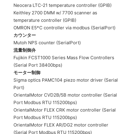
Neocera LTC-21 temperature controller (GPIB)
Keithley 2700 DMM w/ 7700 scanner as
temperature controller (GPIB)
OMRON E5*C controller via modbus (SerialPort)
カウンター
Mutoh NPS counter (SerialPort)
流量制御弁
Fujikin FCST1000 Series Mass Flow Controllers
(Serial Port 38400bps)
モーター制御
Sigma optics PAMC104 piezo motor driver (Serial
Port)
OrientalMotor CVD2B/5B motor controller (Serial
Port Modbus RTU 115200bps)
OrientalMotor FLEX CRK motor controller (Serial
Port Modbus RTU 115200bps)
OrientalMotor FLEX AR/DG2 motor controller
(Serial Port Modbus RTU 115200bps)