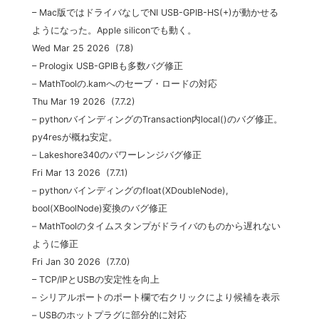
– Mac版ではドライバなしでNI USB-GPIB-HS(+)が動かせる
ようになった。Apple siliconでも動く。
Wed Mar 25 2026 (7.8)
– Prologix USB-GPIBも多数バグ修正
– MathToolの.kamへのセーブ・ロードの対応
Thu Mar 19 2026 (7.7.2)
– pythonバインディングのTransaction内local()のバグ修正。
py4resが概ね安定。
– Lakeshore340のパワーレンジバグ修正
Fri Mar 13 2026 (7.7.1)
– pythonバインディングのfloat(XDoubleNode),
bool(XBoolNode)変換のバグ修正
– MathToolのタイムスタンプがドライバのものから遅れない
ように修正
Fri Jan 30 2026 (7.7.0)
– TCP/IPとUSBの安定性を向上
– シリアルポートのポート欄で右クリックにより候補を表示
– USBのホットプラグに部分的に対応