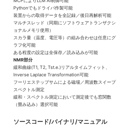
MCPによりLLM AI制御可能
Pythonでもドライバ作製可能
装置からの取得データを全記録／後日再解析可能
マルチスレッド（同期にソフトウェアトランザクシ
ョナルメモリ使用）
スカラ量（温度、電圧等）の組み合わせは任意にグ
ラフ化可能
ある程度の設定は全保存／読み込みが可能
NMR部分
緩和曲線(T1, T2, Tst.e.)リアルタイムフィット、
Inverse Laplace Transformation可能
フーリエステップサムによる磁場／周波数スイープ
スペクトル測定
緩和・スペクトル測定において測定後でも窓関数
（畳み込み）選択可能
ソースコード/バイナリ/マニュアル