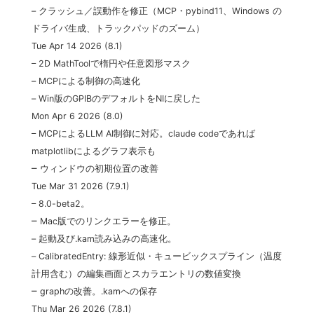
– クラッシュ／誤動作を修正（MCP・pybind11、Windows の
ドライバ生成、トラックパッドのズーム）
Tue Apr 14 2026 (8.1)
– 2D MathToolで楕円や任意図形マスク
– MCPによる制御の高速化
– Win版のGPIBのデフォルトをNIに戻した
Mon Apr 6 2026 (8.0)
– MCPによるLLM AI制御に対応。claude codeであれば
matplotlibによるグラフ表示も
–
ウィンドウの初期位置の改善
Tue Mar 31 2026 (7.9.1)
– 8.0-beta2。
–
Mac版でのリンクエラーを修正。
– 起動及び.kam読み込みの高速化。
– CalibratedEntry: 線形近似・キュービックスプライン（温度
計用含む）の編集画面とスカラエントリの数値変換
–
graphの改善。.kamへの保存
Thu Mar 26 2026 (7.8.1)