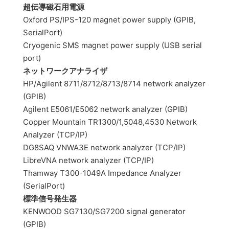
超伝導磁石用電源
Oxford PS/IPS-120 magnet power supply (GPIB,
SerialPort)
Cryogenic SMS magnet power supply (USB serial
port)
ネットワークアナライザ
HP/Agilent 8711/8712/8713/8714 network analyzer
(GPIB)
Agilent E5061/E5062 network analyzer (GPIB)
Copper Mountain TR1300/1,5048,4530 Network
Analyzer (TCP/IP)
DG8SAQ VNWA3E network analyzer (TCP/IP)
LibreVNA network analyzer (TCP/IP)
Thamway T300-1049A Impedance Analyzer
(SerialPort)
標準信号発生器
KENWOOD SG7130/SG7200 signal generator
(GPIB)