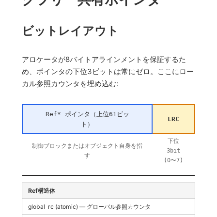
ビットレイアウト
アロケータが8バイトアラインメントを保証するた
め、ポインタの下位3ビットは常にゼロ。ここにロー
カル参照カウンタを埋め込む:
Ref* ポインタ（上位61ビッ
LRC
ト）
下位
制御ブロックまたはオブジェクト自身を指
3bit
す
(0〜7)
Ref構造体
global_rc (atomic) — グローバル参照カウンタ