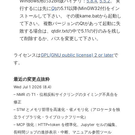
Windows用の32bit版バイナリ：
5.8.4
,
5.5.2
。 実
行するには先に
Qt
の5.11以降(MinGW32付)をイン
ストールして下さい。 その後kame.batから起動し
て下さい。 複数バージョンのQtがあって起動に失
敗する場合は、qtdir.txtの中で5.11の行のみを残し
て削除するか、パスを変更して下さい。
ライセンスは
GPL(GNU public license) 2 or later
で
す。
最近の変更点抜粋
Wed Jul 1 2026 (8.4)
– NMR の T1・位相反転サイクリングのタイミング不具合を
修正
– STM とメモリ管理を高速化・省メモリ化（アロケータを独
立ライブラリ化・ライブロックフリー化）
– MCP 強化：HTTP+token を標準化、Jupyter セルの編集、
長時間ジョブの進捗表示・中断、マニュアル参照ツール