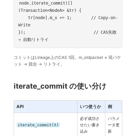
node.iterate_commit([]
(Transaction<NodeA> &tr) {

    tr[node].m_x += 1;        // Copy-on-
Write

});                            // CAS失敗 
→ 自動リトライ
コミットはLinkage上のCAS 1回。m_oldpacket ≠ 現パケ
ット → 競合 → リトライ。
iterate_commit の使い分け
API
いつ使うか
例
必ず成功さ
パラメ
iterate_commit(λ)
せたい書き
ータ更
込み
新