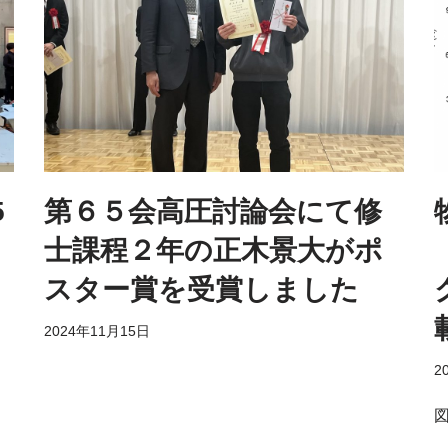
5
第６５会高圧討論会にて修
士課程２年の正木景大がポ
スター賞を受賞しました
2024年11月15日
2
図