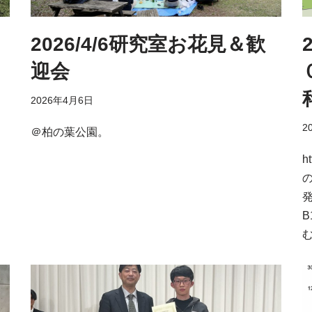
2026/4/6研究室お花見＆歓
迎会
2026年4月6日
2
＠柏の葉公園。
h
発
む