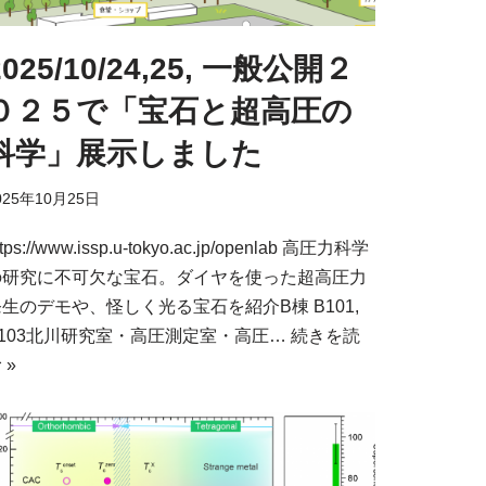
2025/10/24,25, 一般公開２
０２５で「宝石と超高圧の
科学」展示しました
025年10月25日
ttps://www.issp.u-tokyo.ac.jp/openlab 高圧力科学
の研究に不可欠な宝石。ダイヤを使った超高圧力
生のデモや、怪しく光る宝石を紹介B棟 B101,
B103北川研究室・高圧測定室・高圧…
続きを読
 »