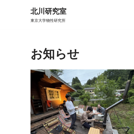
北川研究室
コ
東京大学物性研究所
ン
テ
ン
ツ
お知らせ
へ
ス
キ
ッ
プ