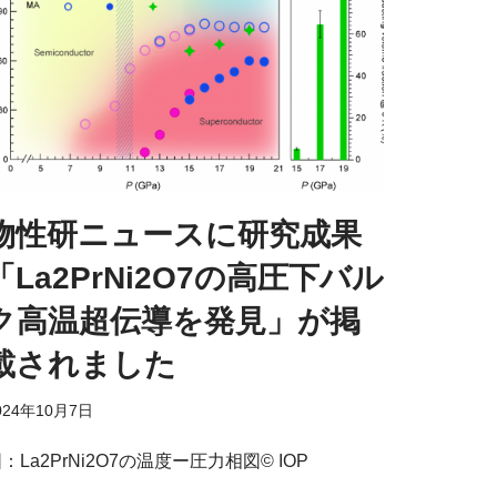
物性研ニュースに研究成果
「La2PrNi2O7の高圧下バル
ク高温超伝導を発見」が掲
載されました
024年10月7日
：La2PrNi2O7の温度ー圧力相図© IOP